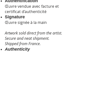
Authentification
Œuvre vendue avec facture et
certificat d’authenticité
Signature
Œuvre signée à la main
Artwork sold direct from the artist.
Secure and neat shipment.
Shipped from France.
Authenticity
Work sold with an invoice and a
certificate of authenticity /
Signature
Hand-signed by artist
MENTIONS LÉGALES
POLITIQUE DE CONFIDENTIALITÉ
CONDITIONS D'UTILISATION
GALERIE PLEIN SUD