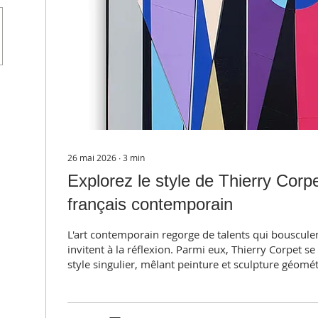
26 mai 2026
∙
3
min
Explorez le style de Thierry Corpet
français contemporain
L'art contemporain regorge de talents qui bousculen
invitent à la réflexion. Parmi eux, Thierry Corpet se
style singulier, mêlant peinture et sculpture géomét
interpelle et pousse à une nouvelle lecture du mond
invite à découvrir l'univers de cet artiste peintre fra
contemporain, à comprendre ses inspirations, ses t