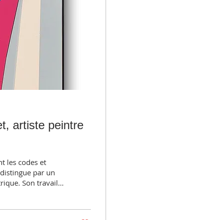
, artiste peintre
t les codes et
 distingue par un
rique. Son travail
e. Cet article vous
nçais
echniques et la